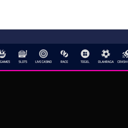
 GAMES
SLOTS
LIVE CASINO
RACE
TOGEL
OLAHRAGA
CRASH