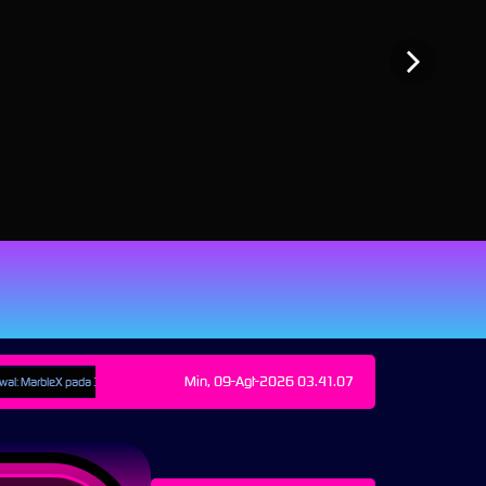
Min, 09-Agt-2026 03.41.07
X pada 31-Jul-2026 dari 00.00.00 sampai 31-Jul-2027 00.00.00. Selama waktu ini, MarbleX pe