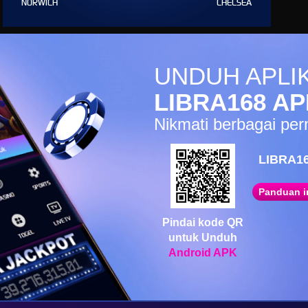
NORWICH
CHELSEA
UNDUH APLIK
LIBRA168 AP
Nikmati berbagai pe
LIBRA1
Panduan i
Pindai kode QR
untuk Unduh
Android APK