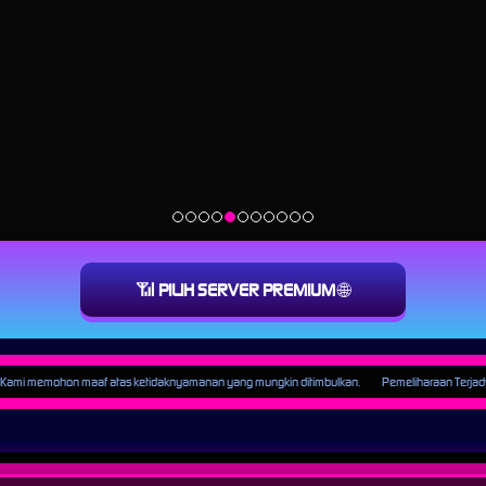
📶
PILIH SERVER PREMIUM
🌐
emohon maaf atas ketidaknyamanan yang mungkin ditimbulkan.
Pemeliharaan Terjadwal: Marble