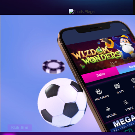
Gates of Olympus Super
Scatter
meme****7
IDR
534,750.00
Gates of Olympus Super
Scatter
a***n
IDR
531,100.00
Gates of Olympus Super
Scatter
Klik Sini
Klik Sini