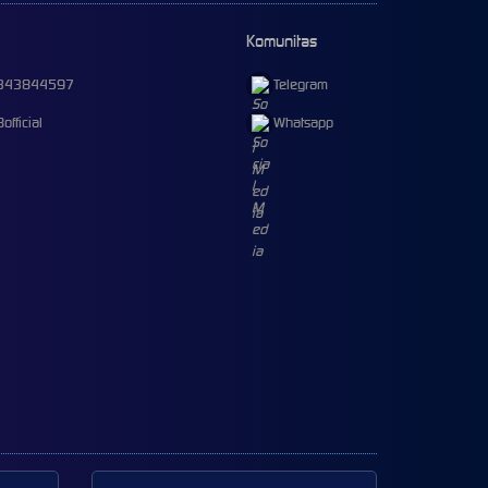
Komunitas
343844597
Telegram
official
Whatsapp