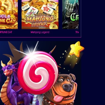
RTUNE CAT
Mahjong Legend
The Crypt