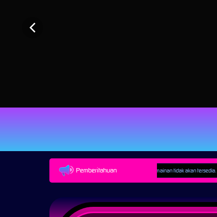
Pemberitahuan
Sep-2026 15.00.00. Selama waktu ini, PP Virtual Sports permainan tidak akan tersedia. Kami m