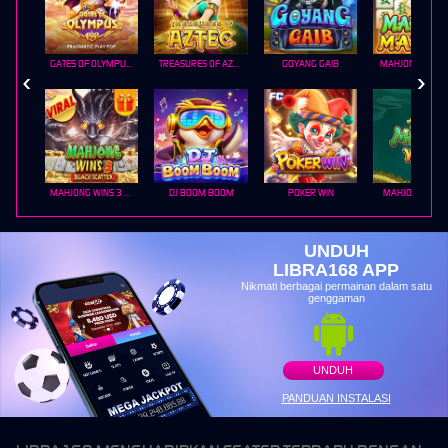
GATES OF OLYMPUS POP
TREASURES OF AZTEC
GOYANG GAIB
MAHJONG MAX
MAHJONG WINS 3 – BLACK SCATTER
DJ BOOM BOOM
POKER WIN
MAHJONG WAYS
UNDUH
LIBRA168 APP
Nikmati berbagai permainan dalam satu
genggaman
UNDUH
PANDUAN INSTALASI