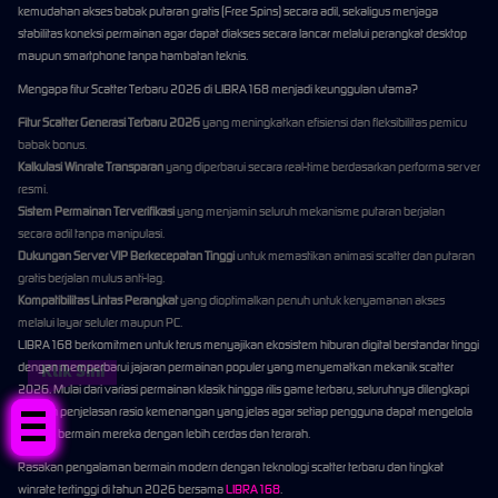
kemudahan akses babak putaran gratis (Free Spins) secara adil, sekaligus menjaga
stabilitas koneksi permainan agar dapat diakses secara lancar melalui perangkat desktop
maupun smartphone tanpa hambatan teknis.
Mengapa fitur Scatter Terbaru 2026 di LIBRA168 menjadi keunggulan utama?
Fitur Scatter Generasi Terbaru 2026
yang meningkatkan efisiensi dan fleksibilitas pemicu
babak bonus.
Kalkulasi Winrate Transparan
yang diperbarui secara real-time berdasarkan performa server
resmi.
Sistem Permainan Terverifikasi
yang menjamin seluruh mekanisme putaran berjalan
secara adil tanpa manipulasi.
Dukungan Server VIP Berkecepatan Tinggi
untuk memastikan animasi scatter dan putaran
gratis berjalan mulus anti-lag.
Kompatibilitas Lintas Perangkat
yang dioptimalkan penuh untuk kenyamanan akses
melalui layar seluler maupun PC.
LIBRA168 berkomitmen untuk terus menyajikan ekosistem hiburan digital berstandar tinggi
dengan memperbarui jajaran permainan populer yang menyematkan mekanik scatter
Klik Sini
Klik Sini
2026. Mulai dari variasi permainan klasik hingga rilis game terbaru, seluruhnya dilengkapi
dengan penjelasan rasio kemenangan yang jelas agar setiap pengguna dapat mengelola
strategi bermain mereka dengan lebih cerdas dan terarah.
Rasakan pengalaman bermain modern dengan teknologi scatter terbaru dan tingkat
winrate tertinggi di tahun 2026 bersama
LIBRA168
.