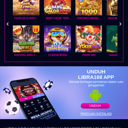
GATES OF OLYMPUS POP
BANG GACOR 1000
FORTUNE GARUDA 1000
MAHJONG WINS 3 – BLACK SCATTER
DJ BOOM BOOM
POKER WIN
MAHJONG WAYS
UNDUH
LIBRA168 APP
Nikmati berbagai permainan dalam satu
genggaman
UNDUH
PANDUAN INSTALASI