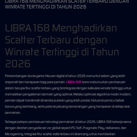
LIBRA168 MENGHADIRKAN SCATER TERBARU DENGAN
WINRATE TERTINGGI DI TAHUN 2026
LIBRA168 Menghadirkan
Scatter Terbaru dengan
Winrate Tertinggi di Tahun
2026
Perkembangan dunia game hiburan digital di tahun 2026 menuntut sistem yang lebih
responsif dan transparan bagi para pemain.
LIBRA168
resmi meluncurkan pembaruan
sistem berupa fitur scatter terbaru yang terintegrasi dengan kalkulasi winrate tertinggi untuk
memastikan pengalaman bermain yang optimal. Melalui optimasi algoritma mesin modern,
pemain dapat menikmati dinamika putaran yang lebih presisi, frekuensi pemicu babak
bonus yang seimbang, serta potensi peluang kemenangan yang transparan di setiap sesi
permainan.
Sebagai pelopor pembaruan teknologi permainan di tahun 2026, LIBRA168 bekerja sama
dengan deretan penyedia server global seperti PG Soft, Pragmatic Play, Habanero, dan
Microgaming. Integrasi fitur scatter edisi terbaru ini dirancang untuk memberikan