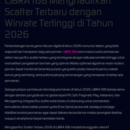
LIBRA168 Menghadirkan
Scatter Terbaru dengan
Winrate Tertinggi di Tahun
2026
Perkembangan dunia game hiburan digital di tahun 2026 menuntut sistem yang lebih
responsif dan transparan bagi para pemain.
LIBRA168
resmi meluncurkan pembaruan
sistem berupa fitur scatter terbaru yang terintegrasi dengan kalkulasi winrate tertinggi untuk
memastikan pengalaman bermain yang optimal. Melalui optimasi algoritma mesin modern,
pemain dapat menikmati dinamika putaran yang lebih presisi, frekuensi pemicu babak
bonus yang seimbang, serta potensi peluang kemenangan yang transparan di setiap sesi
permainan.
Sebagai pelopor pembaruan teknologi permainan di tahun 2026, LIBRA168 bekerja sama
dengan deretan penyedia server global seperti PG Soft, Pragmatic Play, Habanero, dan
Microgaming. Integrasi fitur scatter edisi terbaru ini dirancang untuk memberikan
kemudahan akses babak putaran gratis (Free Spins) secara adil, sekaligus menjaga
stabilitas koneksi permainan agar dapat diakses secara lancar melalui perangkat desktop
maupun smartphone tanpa hambatan teknis.
Mengapa fitur Scatter Terbaru 2026 di LIBRA168 menjadi keunggulan utama?