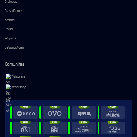
Olahraga
Crash Game
Arcade
Poker
E-Sports
Sabung Ayam
Komunitas
Telegram
Whatsapp