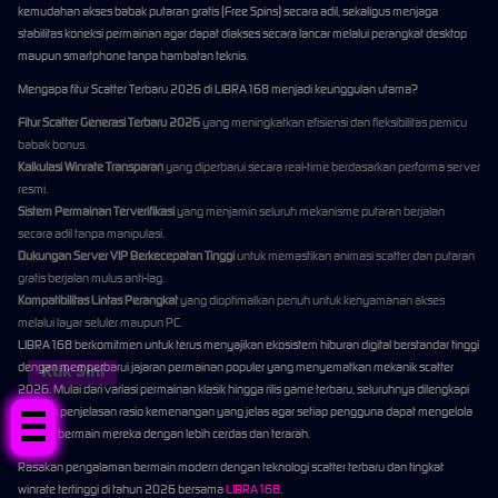
kemudahan akses babak putaran gratis (Free Spins) secara adil, sekaligus menjaga
stabilitas koneksi permainan agar dapat diakses secara lancar melalui perangkat desktop
maupun smartphone tanpa hambatan teknis.
Mengapa fitur Scatter Terbaru 2026 di LIBRA168 menjadi keunggulan utama?
Fitur Scatter Generasi Terbaru 2026
yang meningkatkan efisiensi dan fleksibilitas pemicu
babak bonus.
Kalkulasi Winrate Transparan
yang diperbarui secara real-time berdasarkan performa server
resmi.
Sistem Permainan Terverifikasi
yang menjamin seluruh mekanisme putaran berjalan
secara adil tanpa manipulasi.
Dukungan Server VIP Berkecepatan Tinggi
untuk memastikan animasi scatter dan putaran
gratis berjalan mulus anti-lag.
Kompatibilitas Lintas Perangkat
yang dioptimalkan penuh untuk kenyamanan akses
melalui layar seluler maupun PC.
LIBRA168 berkomitmen untuk terus menyajikan ekosistem hiburan digital berstandar tinggi
dengan memperbarui jajaran permainan populer yang menyematkan mekanik scatter
Klik Sini
Klik Sini
2026. Mulai dari variasi permainan klasik hingga rilis game terbaru, seluruhnya dilengkapi
dengan penjelasan rasio kemenangan yang jelas agar setiap pengguna dapat mengelola
strategi bermain mereka dengan lebih cerdas dan terarah.
Rasakan pengalaman bermain modern dengan teknologi scatter terbaru dan tingkat
winrate tertinggi di tahun 2026 bersama
LIBRA168
.