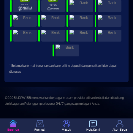
* Selama bank maintenance dan bank offline deposit dan penarikan tidak dapat
diproses
©2026 LIBRA168 menawarkan berbagai macam provider pilihan terbaik dan didukung
oleh Layanan Pelanggan profesional 24/7 yang siap melayani Anda.
Beranda
Promosi
Masuk
Hub. Kami
Akun Saya