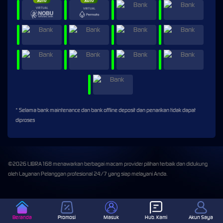
* Selama bank maintenance dan bank offline deposit dan penarikan tidak dapat
diproses
©2026 LIBRA168 menawarkan berbagai macam provider pilihan terbaik dan didukung
oleh Layanan Pelanggan profesional 24/7 yang siap melayani Anda.
Beranda
Promosi
Masuk
Hub. Kami
Akun Saya