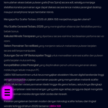
kemudahan akses babak putaran gratis (Free Spins) secara adil, sekaligus menjaga
stabilitas koneksi permainan agar dapat diakses secara lancar melalui perangkat desktop
maupun smartphone tanpa hambatan teknis.
Mengapa fitur Scatter Terbaru 2026 di LIBRA168 menjadi keunggulan utama?
Fitur Scatter Generasi Terbaru 2026
yang meningkatkan efisiensi dan fleksibilitas pemicu
babak bonus.
Kalkulasi Winrate Transparan
yang diperbarui secara real-time berdasarkan performa server
resmi.
Sistem Permainan Terverifikasi
yang menjamin seluruh mekanisme putaran berjalan
secara adil tanpa manipulasi.
Dukungan Server VIP Berkecepatan Tinggi
untuk memastikan animasi scatter dan putaran
gratis berjalan mulus anti-lag.
Kompatibilitas Lintas Perangkat
yang dioptimalkan penuh untuk kenyamanan akses
melalui layar seluler maupun PC.
LIBRA168 berkomitmen untuk terus menyajikan ekosistem hiburan digital berstandar tinggi
dengan memperbarui jajaran permainan populer yang menyematkan mekanik scatter
Klik Sini
Klik Sini
2026. Mulai dari variasi permainan klasik hingga rilis game terbaru, seluruhnya dilengkapi
dengan penjelasan rasio kemenangan yang jelas agar setiap pengguna dapat mengelola
strategi bermain mereka dengan lebih cerdas dan terarah.
Rasakan pengalaman bermain modern dengan teknologi scatter terbaru dan tingkat
winrate tertinggi di tahun 2026 bersama
LIBRA168
.