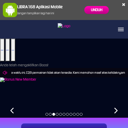
×
LIBRA168 Aplikasi Mobile
UNDUH
Jangan tampilkan lagi hari ini
Anda telah mengaktifkan Boost
Selama waktu ini, CQ9 permainan tidak akan tersedia. Kami memohon maaf atas ketidaknyamanan