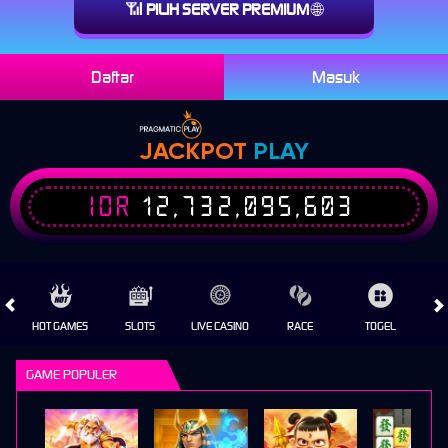
📶
PILIH SERVER PREMIUM
🌐
Daftar
Masuk
JACKPOT
PLAY
IDR
12,732,095,603
HOT GAMES
SLOTS
LIVE CASINO
RACE
TOGEL
OL
GAME POPULER