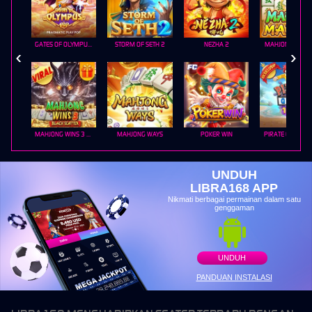
GATES OF OLYMPUS POP
STORM OF SETH 2
NEZHA 2
MAHJONG MAX
MAHJONG WINS 3 – BLACK SCATTER
MAHJONG WAYS
POKER WIN
PIRATE QUEST 1
UNDUH
LIBRA168 APP
Nikmati berbagai permainan dalam satu
genggaman
UNDUH
PANDUAN INSTALASI