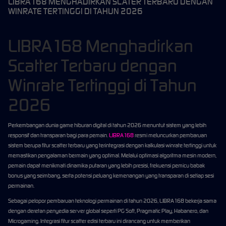
LIBRA168 MENGHADIRKAN SCATER TERBARU DENGAN
WINRATE TERTINGGI DI TAHUN 2026
LIBRA168 Menghadirkan
Scatter Terbaru dengan
Winrate Tertinggi di Tahun
2026
Perkembangan dunia game hiburan digital di tahun 2026 menuntut sistem yang lebih
responsif dan transparan bagi para pemain.
LIBRA168
resmi meluncurkan pembaruan
sistem berupa fitur scatter terbaru yang terintegrasi dengan kalkulasi winrate tertinggi untuk
memastikan pengalaman bermain yang optimal. Melalui optimasi algoritma mesin modern,
pemain dapat menikmati dinamika putaran yang lebih presisi, frekuensi pemicu babak
bonus yang seimbang, serta potensi peluang kemenangan yang transparan di setiap sesi
permainan.
Sebagai pelopor pembaruan teknologi permainan di tahun 2026, LIBRA168 bekerja sama
dengan deretan penyedia server global seperti PG Soft, Pragmatic Play, Habanero, dan
Microgaming. Integrasi fitur scatter edisi terbaru ini dirancang untuk memberikan