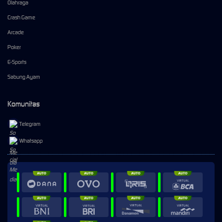
Olahraga
Crash Game
Arcade
Poker
E-Sports
Sabung Ayam
Komunitas
Telegram
Whatsapp