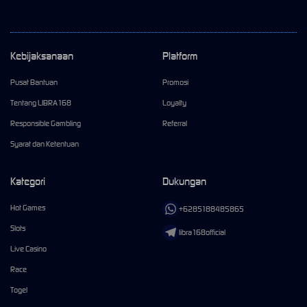
Kebijaksanaan
Platform
Pusat Bantuan
Promosi
Tentang LIBRA168
Loyalty
Responsible Gambling
Referral
Syarat dan Ketentuan
Kategori
Dukungan
Hot Games
+6285188485865
Slots
libra168official
Live Casino
Race
Togel